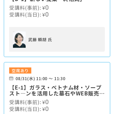
受講料(事前):
¥
0
受講料(当日):
¥
0
武藤 頼胡 氏
空席あり
08/31(水) 11:00 ～ 11:30
【E-1】ガラス・ベトナム材・ソープ
スト―ンを活用した墓石やWEB販売出
来るグッズの紹介。
受講料(事前):
¥
0
受講料(当日):
¥
0