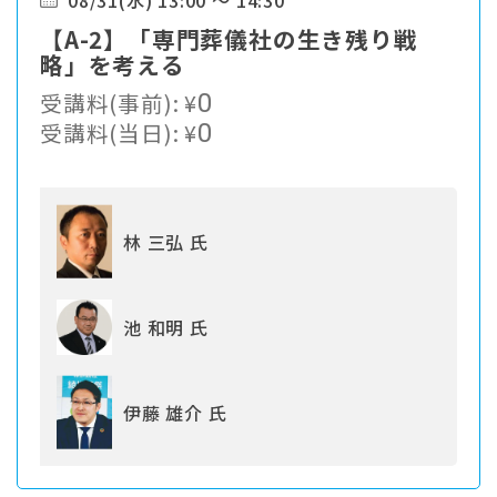
08/31(水) 13:00 ～ 14:30
【A-2】「専門葬儀社の生き残り戦
略」を考える
受講料(事前):
¥
0
受講料(当日):
¥
0
林 三弘 氏
池 和明 氏
伊藤 雄介 氏