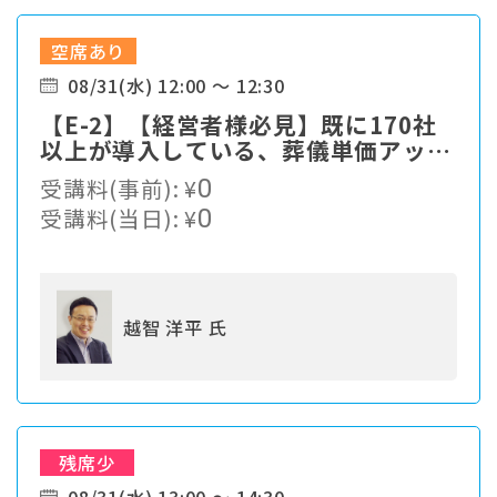
空席あり
08/31(水) 12:00 ～ 12:30
【E-2】【経営者様必見】既に170社
以上が導入している、葬儀単価アップ
の仕組みをご紹介
受講料(事前):
¥
0
受講料(当日):
¥
0
越智 洋平 氏
残席少