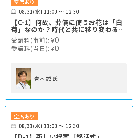
空席あり
08/31(水) 11:00 ～ 12:30
【C-1】何故、葬儀に使うお花は「白
菊」なのか？時代と共に移り変わる顧
客ニーズの中、我々、葬儀社は現状の
受講料(事前):
¥
0
ままで生き残れるのか・・・
受講料(当日):
¥
0
青木 誠 氏
空席あり
08/31(水) 11:00 ～ 12:30
【D-1】新しい提案「終活式」