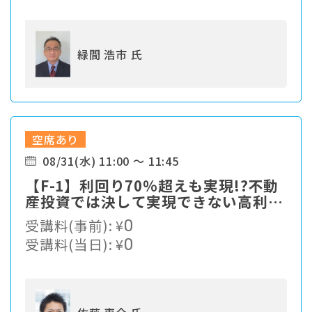
緑間 浩市 氏
空席あり
08/31(水) 11:00 ～ 11:45
【F-1】利回り70％超えも実現!?不動
産投資では決して実現できない高利回
りの最先端資産運用！
受講料(事前):
¥
0
受講料(当日):
¥
0