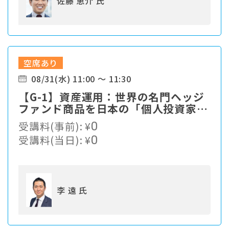
佐藤 恵介 氏
空席あり
08/31(水) 11:00 ～ 11:30
【G-1】資産運用：世界の名門ヘッジ
ファンド商品を日本の「個人投資家」
に提供 ～10万ドルから投資できる世
受講料(事前):
¥
0
界の名門ヘッジファンドとは～
受講料(当日):
¥
0
李 遠 氏