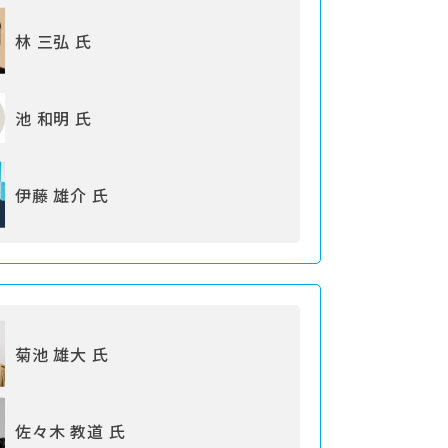
林 三弘 氏
池 和明 氏
伊藤 雄介 氏
菊池 雄大 氏
佐々木 教道 氏