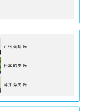
戸松 義晴 氏
松本 紹圭 氏
薄井 秀夫 氏