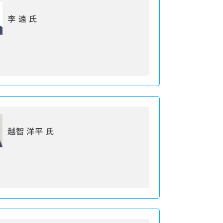
李 遠 氏
越智 洋平 氏