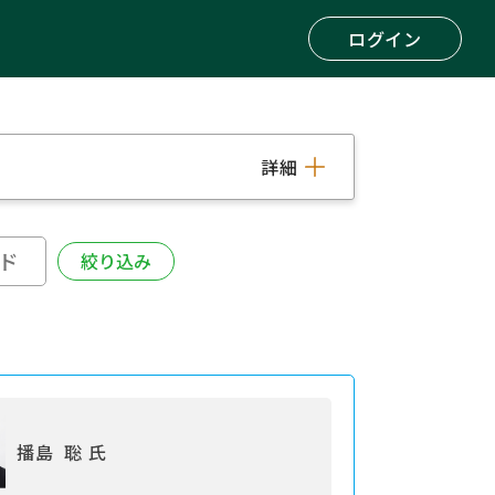
ログイン
詳細
播島 聡 氏