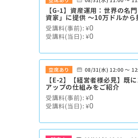
空席あり
08/31(水) 11:00 ～ 11
【G-1】資産運用：世界の名
資家」に提供 ～10万ドルか
とは～
受講料(事前):
¥
0
受講料(当日):
¥
0
空席あり
08/31(水) 12:00 ～ 12
【E-2】【経営者様必見】既
アップの仕組みをご紹介
受講料(事前):
¥
0
受講料(当日):
¥
0