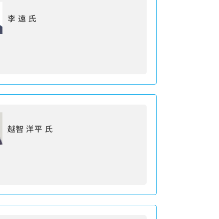
李 遠 氏
越智 洋平 氏