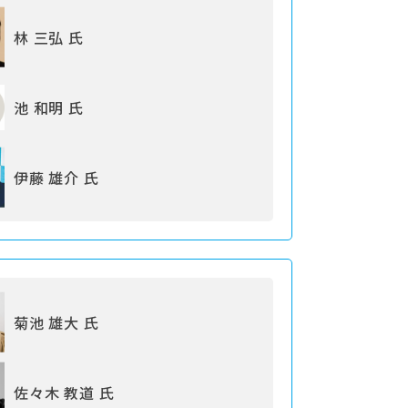
林 三弘 氏
池 和明 氏
伊藤 雄介 氏
菊池 雄大 氏
佐々木 教道 氏