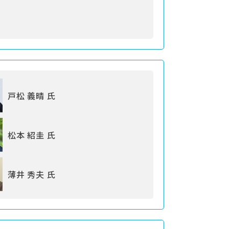
戸松 義晴 氏
松本 紹圭 氏
薄井 秀夫 氏