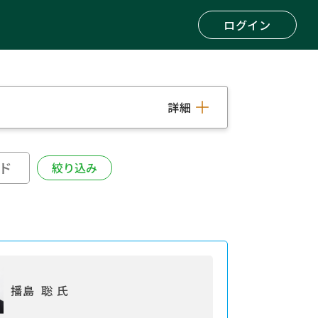
ログイン
詳細
播島 聡 氏