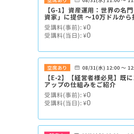
空席あり
08/31(水) 11:00 ～ 11
【G-1】資産運用：世界の名
資家」に提供 ～10万ドルか
とは～
受講料(事前):
¥
0
受講料(当日):
¥
0
空席あり
08/31(水) 12:00 ～ 12
【E-2】【経営者様必見】既
アップの仕組みをご紹介
受講料(事前):
¥
0
受講料(当日):
¥
0