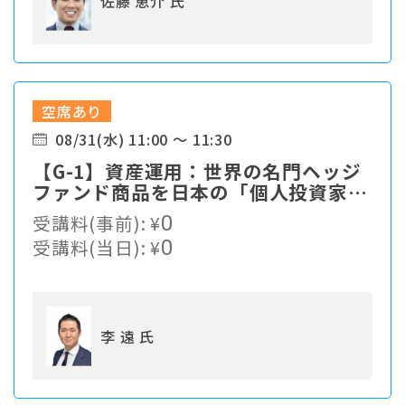
佐藤 恵介 氏
空席あり
08/31(水) 11:00 ～ 11:30
【G-1】資産運用：世界の名門ヘッジ
ファンド商品を日本の「個人投資家」
に提供 ～10万ドルから投資できる世
受講料(事前):
¥
0
界の名門ヘッジファンドとは～
受講料(当日):
¥
0
李 遠 氏