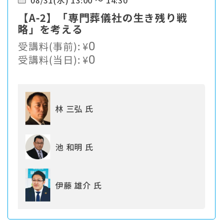
08/31(水) 13:00 ～ 14:30
【A-2】「専門葬儀社の生き残り戦
略」を考える
受講料(事前):
¥
0
受講料(当日):
¥
0
林 三弘 氏
池 和明 氏
伊藤 雄介 氏