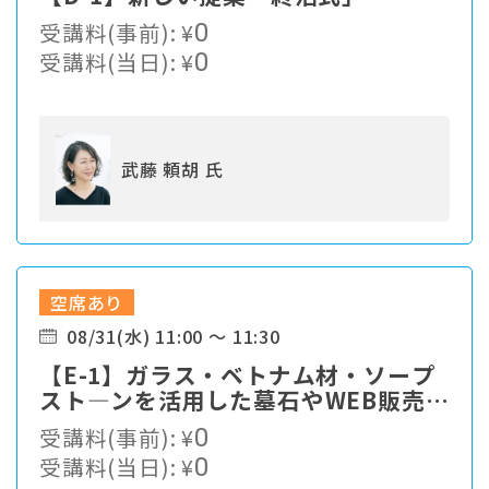
受講料(事前):
¥
0
受講料(当日):
¥
0
武藤 頼胡 氏
空席あり
08/31(水) 11:00 ～ 11:30
【E-1】ガラス・ベトナム材・ソープ
スト―ンを活用した墓石やWEB販売出
来るグッズの紹介。
受講料(事前):
¥
0
受講料(当日):
¥
0