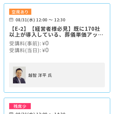
空席あり
08/31(水) 12:00 ～ 12:30
【E-2】【経営者様必見】既に170社
以上が導入している、葬儀単価アップ
の仕組みをご紹介
受講料(事前):
¥
0
受講料(当日):
¥
0
越智 洋平 氏
残席少