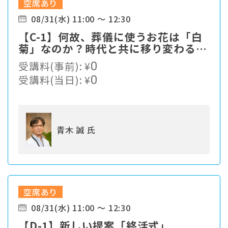
空席あり
08/31(水) 11:00 ～ 12:30
【C-1】何故、葬儀に使うお花は「白
菊」なのか？時代と共に移り変わる顧
客ニーズの中、我々、葬儀社は現状の
受講料(事前):
¥
0
ままで生き残れるのか・・・
受講料(当日):
¥
0
青木 誠 氏
空席あり
08/31(水) 11:00 ～ 12:30
【D-1】新しい提案「終活式」