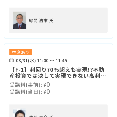
緑間 浩市 氏
空席あり
08/31(水) 11:00 ～ 11:45
【F-1】利回り70％超えも実現!?不動
産投資では決して実現できない高利回
りの最先端資産運用！
受講料(事前):
¥
0
受講料(当日):
¥
0