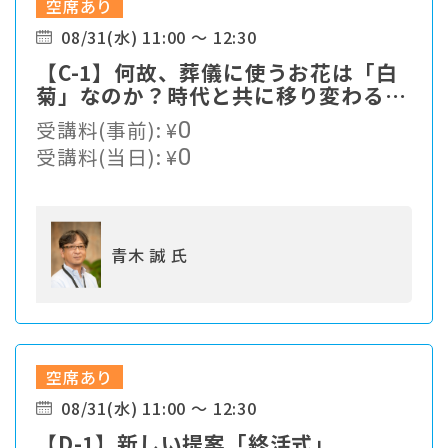
空席あり
08/31(水) 11:00 ～ 12:30
【C-1】何故、葬儀に使うお花は「白
菊」なのか？時代と共に移り変わる顧
客ニーズの中、我々、葬儀社は現状の
受講料(事前):
¥
0
ままで生き残れるのか・・・
受講料(当日):
¥
0
青木 誠 氏
空席あり
08/31(水) 11:00 ～ 12:30
【D-1】新しい提案「終活式」