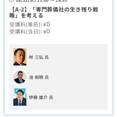
08/31(水) 13:00 ～ 14:30
【A-2】「専門葬儀社の生き残り戦
略」を考える
受講料(事前):
¥
0
受講料(当日):
¥
0
林 三弘 氏
池 和明 氏
伊藤 雄介 氏