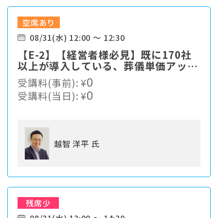
空席あり
08/31(水) 12:00 ～ 12:30
【E-2】【経営者様必見】既に170社
以上が導入している、葬儀単価アップ
の仕組みをご紹介
受講料(事前):
¥
0
受講料(当日):
¥
0
越智 洋平 氏
残席少