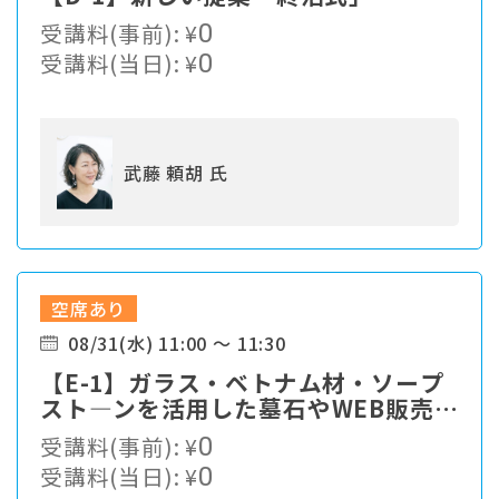
受講料(事前):
¥
0
受講料(当日):
¥
0
武藤 頼胡 氏
空席あり
08/31(水) 11:00 ～ 11:30
【E-1】ガラス・ベトナム材・ソープ
スト―ンを活用した墓石やWEB販売出
来るグッズの紹介。
受講料(事前):
¥
0
受講料(当日):
¥
0