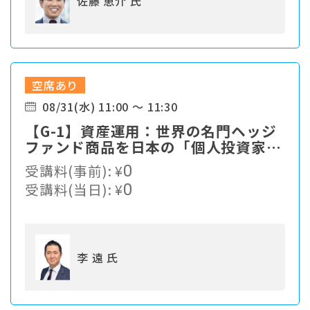
佐藤 恵介 氏
空席あり
08/31(水) 11:00 ～ 11:30
【G-1】資産運用：世界の名門ヘッジ
ファンド商品を日本の「個人投資家」
に提供 ～10万ドルから投資できる世
受講料(事前):
¥
0
界の名門ヘッジファンドとは～
受講料(当日):
¥
0
李 遠 氏