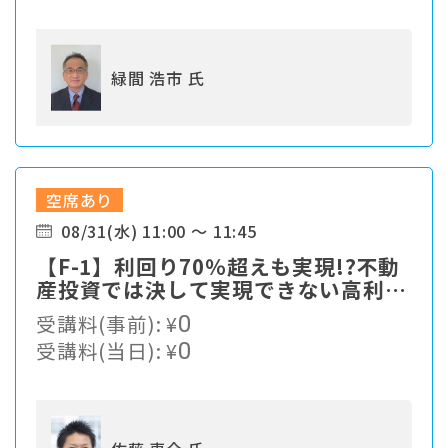
緑間 浩市 氏
空席あり
08/31(水) 11:00 ～ 11:45
【F-1】利回り70％超えも実現!?不動
産投資では決して実現できない高利回
りの最先端資産運用！
受講料(事前):
¥
0
受講料(当日):
¥
0