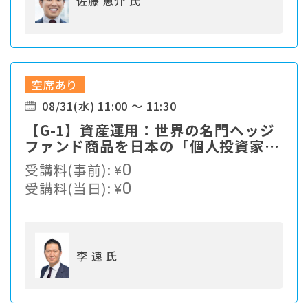
佐藤 恵介 氏
空席あり
08/31(水) 11:00 ～ 11:30
【G-1】資産運用：世界の名門ヘッジ
ファンド商品を日本の「個人投資家」
に提供 ～10万ドルから投資できる世
受講料(事前):
¥
0
界の名門ヘッジファンドとは～
受講料(当日):
¥
0
李 遠 氏