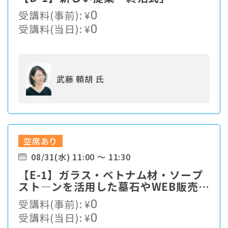
受講料(事前):
¥
0
受講料(当日):
¥
0
武藤 頼胡 氏
空席あり
08/31(水) 11:00 ～ 11:30
【E-1】ガラス・ベトナム材・ソープ
スト―ンを活用した墓石やWEB販売出
来るグッズの紹介。
受講料(事前):
¥
0
受講料(当日):
¥
0