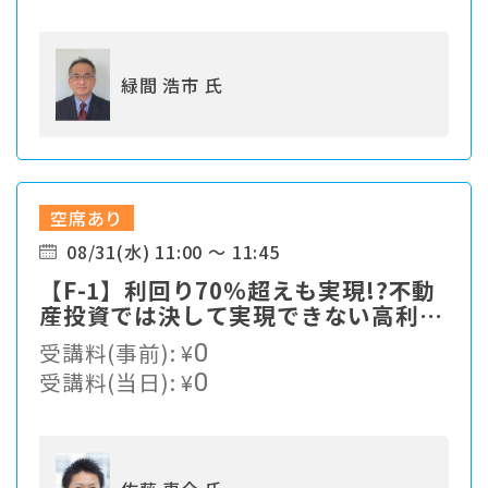
緑間 浩市 氏
空席あり
08/31(水) 11:00 ～ 11:45
【F-1】利回り70％超えも実現!?不動
産投資では決して実現できない高利回
りの最先端資産運用！
受講料(事前):
¥
0
受講料(当日):
¥
0