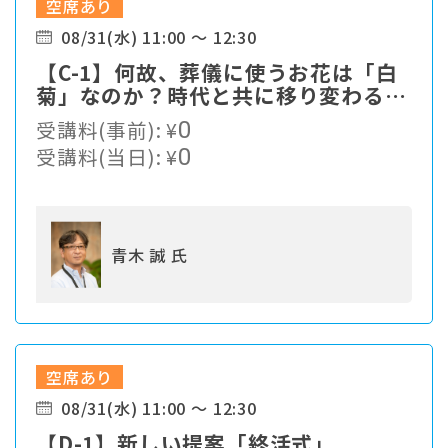
空席あり
08/31(水) 11:00 ～ 12:30
【C-1】何故、葬儀に使うお花は「白
菊」なのか？時代と共に移り変わる顧
客ニーズの中、我々、葬儀社は現状の
受講料(事前):
¥
0
ままで生き残れるのか・・・
受講料(当日):
¥
0
青木 誠 氏
空席あり
08/31(水) 11:00 ～ 12:30
【D-1】新しい提案「終活式」