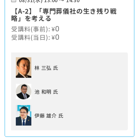
08/31(水) 13:00 ～ 14:30
【A-2】「専門葬儀社の生き残り戦
略」を考える
受講料(事前):
¥
0
受講料(当日):
¥
0
林 三弘 氏
池 和明 氏
伊藤 雄介 氏