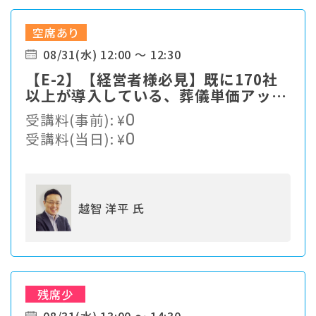
空席あり
08/31(水) 12:00 ～ 12:30
【E-2】【経営者様必見】既に170社
以上が導入している、葬儀単価アップ
の仕組みをご紹介
受講料(事前):
¥
0
受講料(当日):
¥
0
越智 洋平 氏
残席少