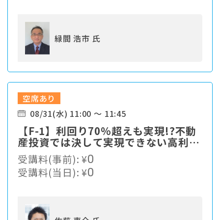
緑間 浩市 氏
空席あり
08/31(水) 11:00 ～ 11:45
【F-1】利回り70％超えも実現!?不動
産投資では決して実現できない高利回
りの最先端資産運用！
受講料(事前):
¥
0
受講料(当日):
¥
0