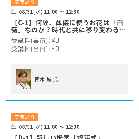
空席あり
08/31(水) 11:00 ～ 12:30
【C-1】何故、葬儀に使うお花は「白
菊」なのか？時代と共に移り変わる顧
客ニーズの中、我々、葬儀社は現状の
受講料(事前):
¥
0
ままで生き残れるのか・・・
受講料(当日):
¥
0
青木 誠 氏
空席あり
08/31(水) 11:00 ～ 12:30
【D-1】新しい提案「終活式」