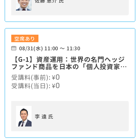
佐藤 恵介 氏
空席あり
08/31(水) 11:00 ～ 11:30
【G-1】資産運用：世界の名門ヘッジ
ファンド商品を日本の「個人投資家」
に提供 ～10万ドルから投資できる世
受講料(事前):
¥
0
界の名門ヘッジファンドとは～
受講料(当日):
¥
0
李 遠 氏