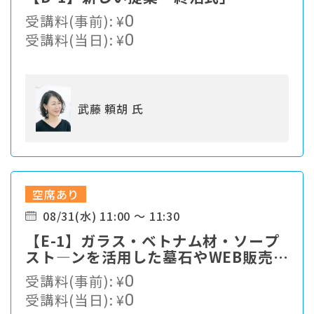
受講料(事前):
¥
0
受講料(当日):
¥
0
武藤 頼胡 氏
空席あり
08/31(水) 11:00 ～ 11:30
【E-1】ガラス・ベトナム材・ソープ
スト―ンを活用した墓石やWEB販売出
来るグッズの紹介。
受講料(事前):
¥
0
受講料(当日):
¥
0