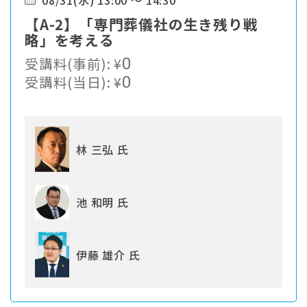
08/31(水) 13:00 ～ 14:30
【A-2】「専門葬儀社の生き残り戦
略」を考える
受講料(事前):
¥
0
受講料(当日):
¥
0
林 三弘 氏
池 和明 氏
伊藤 雄介 氏