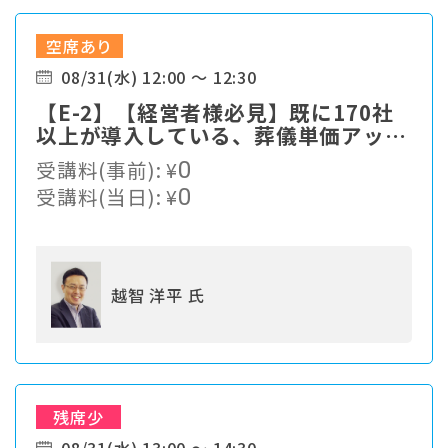
空席あり
08/31(水) 12:00 ～ 12:30
【E-2】【経営者様必見】既に170社
以上が導入している、葬儀単価アップ
の仕組みをご紹介
受講料(事前):
¥
0
受講料(当日):
¥
0
越智 洋平 氏
残席少