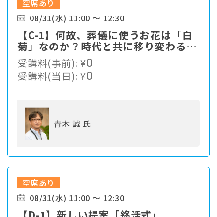
空席あり
08/31(水) 11:00 ～ 12:30
【C-1】何故、葬儀に使うお花は「白
菊」なのか？時代と共に移り変わる顧
客ニーズの中、我々、葬儀社は現状の
受講料(事前):
¥
0
ままで生き残れるのか・・・
受講料(当日):
¥
0
青木 誠 氏
空席あり
08/31(水) 11:00 ～ 12:30
【D-1】新しい提案「終活式」