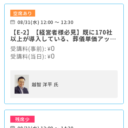
空席あり
08/31(水) 12:00 ～ 12:30
【E-2】【経営者様必見】既に170社
以上が導入している、葬儀単価アップ
の仕組みをご紹介
受講料(事前):
¥
0
受講料(当日):
¥
0
越智 洋平 氏
残席少