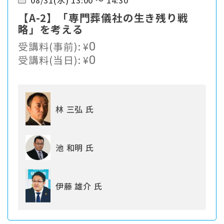
08/31(水) 13:00 ～ 14:30
【A-2】「専門葬儀社の生き残り戦
略」を考える
受講料(事前):
¥
0
受講料(当日):
¥
0
林 三弘 氏
池 和明 氏
伊藤 雄介 氏