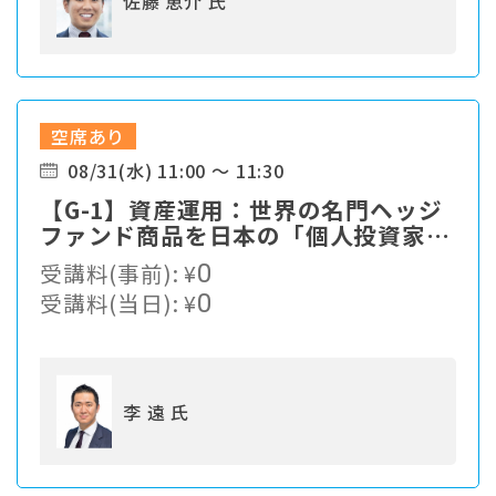
佐藤 恵介 氏
空席あり
08/31(水) 11:00 ～ 11:30
【G-1】資産運用：世界の名門ヘッジ
ファンド商品を日本の「個人投資家」
に提供 ～10万ドルから投資できる世
受講料(事前):
¥
0
界の名門ヘッジファンドとは～
受講料(当日):
¥
0
李 遠 氏