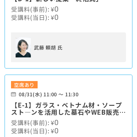
受講料(事前):
¥
0
受講料(当日):
¥
0
武藤 頼胡 氏
空席あり
08/31(水) 11:00 ～ 11:30
【E-1】ガラス・ベトナム材・ソープ
スト―ンを活用した墓石やWEB販売出
来るグッズの紹介。
受講料(事前):
¥
0
受講料(当日):
¥
0