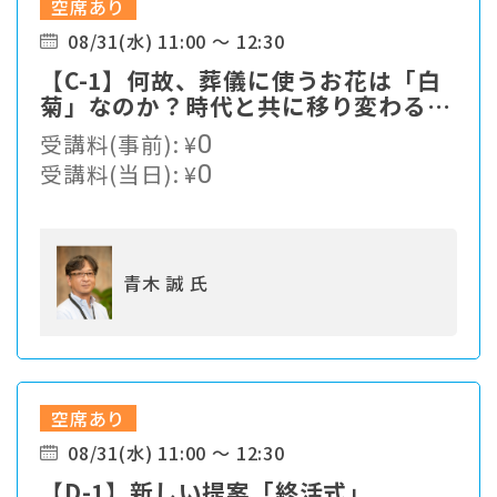
空席あり
08/31(水) 11:00 ～ 12:30
【C-1】何故、葬儀に使うお花は「白
菊」なのか？時代と共に移り変わる顧
客ニーズの中、我々、葬儀社は現状の
受講料(事前):
¥
0
ままで生き残れるのか・・・
受講料(当日):
¥
0
青木 誠 氏
空席あり
08/31(水) 11:00 ～ 12:30
【D-1】新しい提案「終活式」