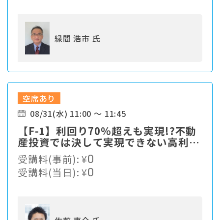
緑間 浩市 氏
空席あり
08/31(水) 11:00 ～ 11:45
【F-1】利回り70％超えも実現!?不動
産投資では決して実現できない高利回
りの最先端資産運用！
受講料(事前):
¥
0
受講料(当日):
¥
0