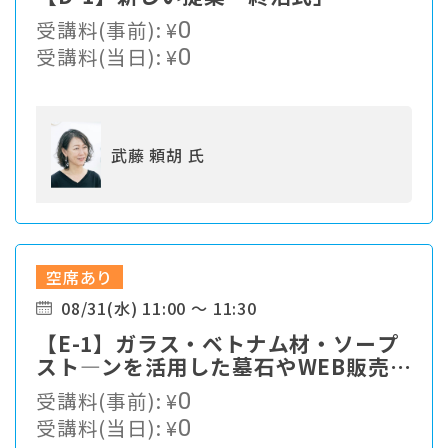
受講料(事前):
¥
0
受講料(当日):
¥
0
武藤 頼胡 氏
空席あり
08/31(水) 11:00 ～ 11:30
【E-1】ガラス・ベトナム材・ソープ
スト―ンを活用した墓石やWEB販売出
来るグッズの紹介。
受講料(事前):
¥
0
受講料(当日):
¥
0