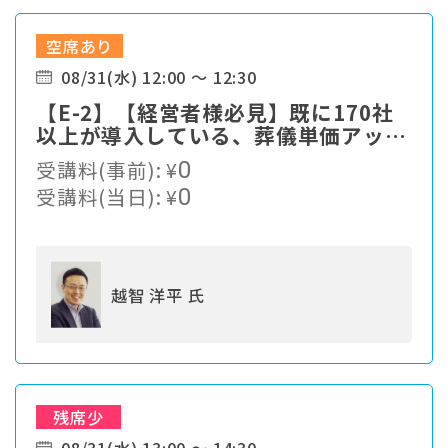
空席あり
08/31(水) 12:00 ～ 12:30
【E-2】【経営者様必見】既に170社
以上が導入している、葬儀単価アップ
の仕組みをご紹介
受講料(事前):
¥
0
受講料(当日):
¥
0
越智 洋平 氏
残席少