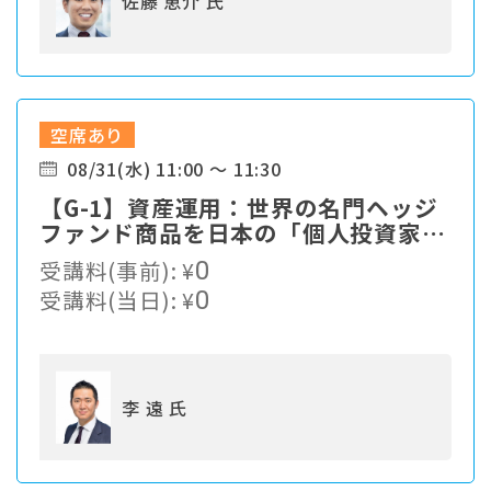
佐藤 恵介 氏
空席あり
08/31(水) 11:00 ～ 11:30
【G-1】資産運用：世界の名門ヘッジ
ファンド商品を日本の「個人投資家」
に提供 ～10万ドルから投資できる世
受講料(事前):
¥
0
界の名門ヘッジファンドとは～
受講料(当日):
¥
0
李 遠 氏