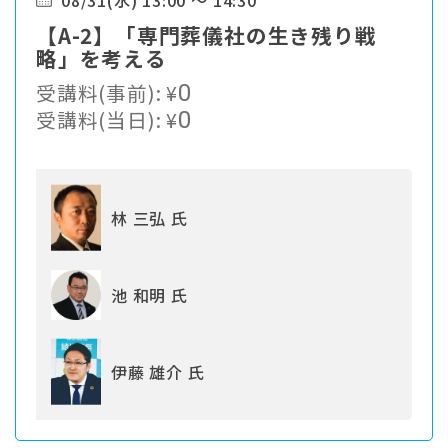
08/31(水) 13:00 ～ 14:30
【A-2】「専門葬儀社の生き残り戦
略」を考える
受講料(事前):
¥
0
受講料(当日):
¥
0
林 三弘 氏
池 和明 氏
伊藤 雄介 氏