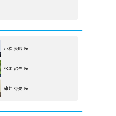
戸松 義晴 氏
松本 紹圭 氏
薄井 秀夫 氏