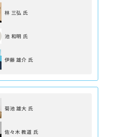
林 三弘 氏
池 和明 氏
伊藤 雄介 氏
菊池 雄大 氏
佐々木 教道 氏