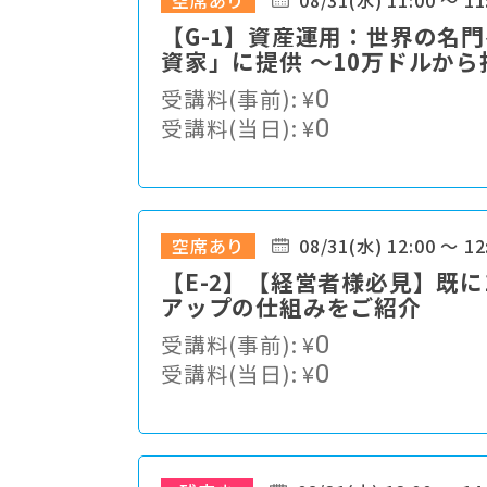
空席あり
08/31(水) 11:00 ～ 11
【G-1】資産運用：世界の名
資家」に提供 ～10万ドルか
とは～
受講料(事前):
¥
0
受講料(当日):
¥
0
空席あり
08/31(水) 12:00 ～ 12
【E-2】【経営者様必見】既
アップの仕組みをご紹介
受講料(事前):
¥
0
受講料(当日):
¥
0