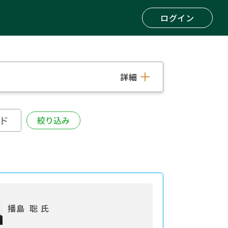
ログイン
詳細
播島 聡 氏