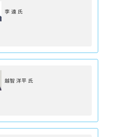
李 遠 氏
越智 洋平 氏