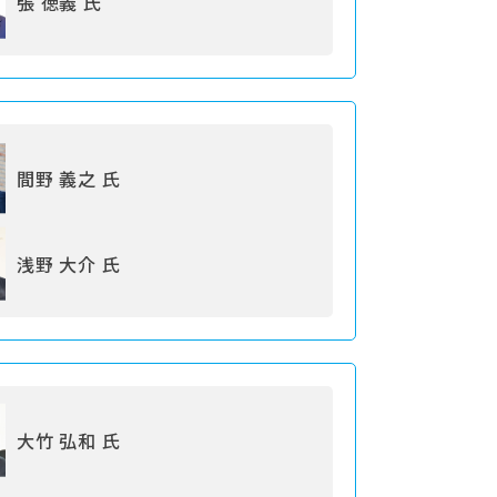
張 徳義 氏
間野 義之 氏
浅野 大介 氏
大竹 弘和 氏