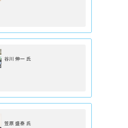
谷川 伸一 氏
笠原 盛泰 氏