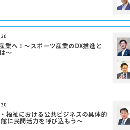
:30
」産業へ！〜スポーツ産業のDX推進と
とは〜
:30
康・福祉における公共ビジネスの具体的
児童館に民間活力を呼び込もう～