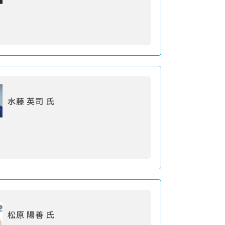
水藤 英司 氏
松原 陽善 氏