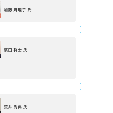
加藤 麻理子 氏
濱田 将士 氏
荒井 秀典 氏