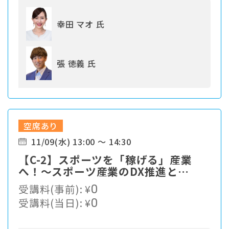
幸田 マオ 氏
張 徳義 氏
空席あり
11/09(水) 13:00 ～ 14:30
【C-2】スポーツを「稼げる」産業
へ！〜スポーツ産業のDX推進と
Web3.0時代における収益化とは〜
受講料(事前):
¥
0
受講料(当日):
¥
0