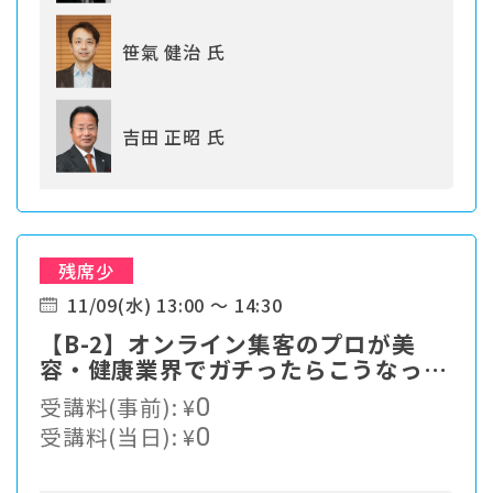
笹氣 健治 氏
吉田 正昭 氏
残席少
11/09(水) 13:00 ～ 14:30
【B-2】オンライン集客のプロが美
容・健康業界でガチったらこうなっ
た！ あなた王国の作り方を教えます
受講料(事前):
¥
0
受講料(当日):
¥
0