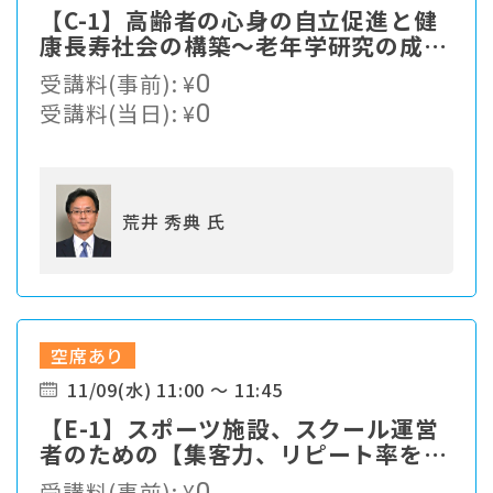
【C-1】高齢者の心身の自立促進と健
康長寿社会の構築〜老年学研究の成果
を如何にして社会に実装していくか〜
受講料(事前):
¥
0
受講料(当日):
¥
0
荒井 秀典 氏
空席あり
11/09(水) 11:00 ～ 11:45
【E-1】スポーツ施設、スクール運営
者のための【集客力、リピート率をア
ップさせる施設・スクール運営の仕組
受講料(事前):
¥
0