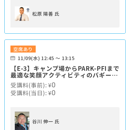
松原 陽善 氏
空席あり
11/09(水) 12:45 ～ 13:15
【E-3】キャンプ場からPARK-PFIまで
最適な笑顔アクティビティのバギーパ
ーク戦略
受講料(事前):
¥
0
受講料(当日):
¥
0
谷川 伸一 氏