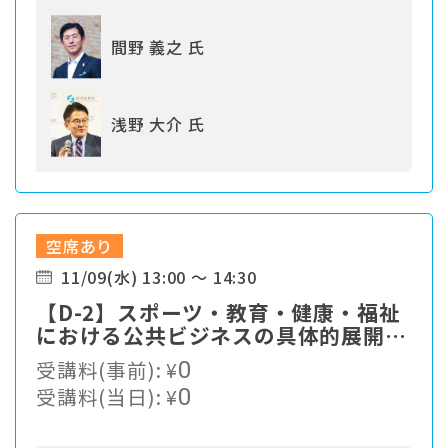
間野 義之 氏
浅野 大介 氏
空席あり
11/09(水) 13:00 ～ 14:30
【D-2】スポーツ・教育・健康・福祉
における公共ビジネスの具体的展開
～部活動、学校PFI、児童館に民間活
受講料(事前):
¥
0
力を呼び込もう～
受講料(当日):
¥
0