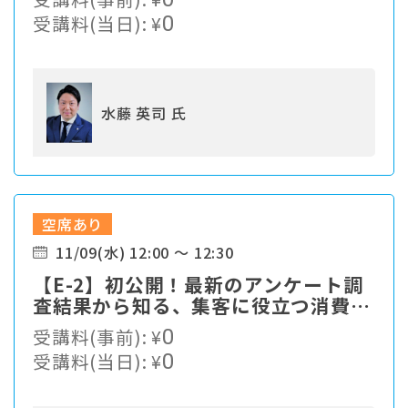
み】
受講料(当日):
¥
0
水藤 英司 氏
空席あり
11/09(水) 12:00 ～ 12:30
【E-2】初公開！最新のアンケート調
査結果から知る、集客に役立つ消費者
トレンド
受講料(事前):
¥
0
受講料(当日):
¥
0