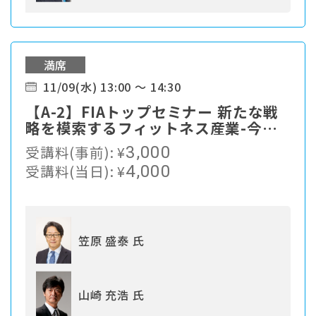
満席
11/09(水) 13:00 ～ 14:30
【A-2】FIAトップセミナー 新たな戦
略を模索するフィットネス産業-今後
の成長市場は地方、地方クラブの戦略
受講料(事前):
¥
3,000
を知る特別セッション
受講料(当日):
¥
4,000
笠原 盛泰 氏
山崎 充浩 氏