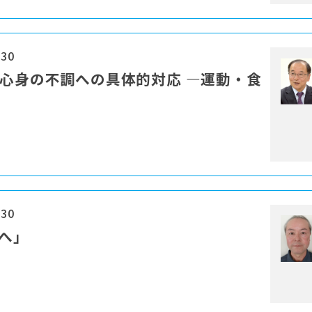
:30
び心身の不調への具体的対応 ―運動・食
:30
界へ」