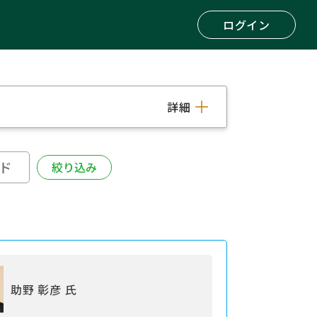
ログイン
詳細
助野 彰彦 氏