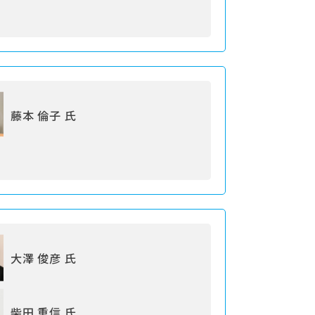
藤本 倫子 氏
大澤 俊彦 氏
柴田 重信 氏