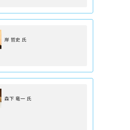
岸 哲史 氏
森下 竜一 氏