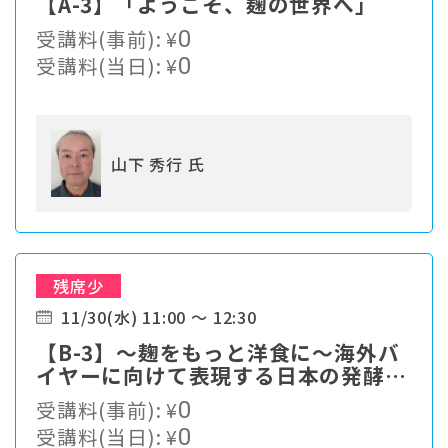
【A-3】「ようこそ、麹の世界へ」
受講料(事前):
¥
0
受講料(当日):
¥
0
山下 秀行 氏
残席少
11/30(水) 11:00 ～ 12:30
【B-3】～麹をもっと洋食に～海外バ
イヤーに向けて表現する日本の発酵の
新たな見せ方
受講料(事前):
¥
0
受講料(当日):
¥
0