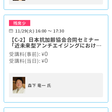
残席少
11/29(火) 16:00 ～ 17:30
【C-2】日本抗加齢協会合同セミナー
「近未来型アンチエイジングにおける
これからの日本食の目指す方向」
受講料(事前):
¥
0
受講料(当日):
¥
0
森下 竜一 氏