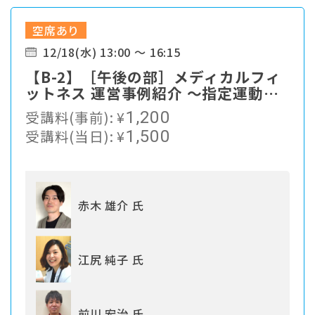
空席あり
12/18(水) 13:00 ～ 16:15
【B-2】［午後の部］メディカルフィ
ットネス 運営事例紹介 ～指定運動療
法施設制度の活用を交えて～
受講料(事前):
¥
1,200
受講料(当日):
¥
1,500
赤木 雄介 氏
江尻 純子 氏
前川 宏治 氏