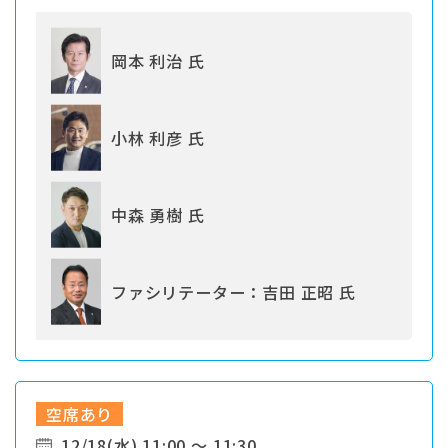
岡本 利治 氏
小林 利彦 氏
中森 勇樹 氏
ファシリテーター：吉田 正昭 氏
空席あり
12/18(水) 11:00 ～ 11:30