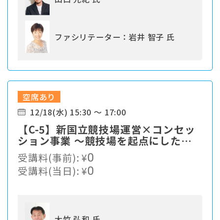
ファシリテーター：岩井 智子 氏
空席あり
12/18(水) 15:30 ～ 17:00
【C-5】新国立競技場運営×コンセッ
ション事業 ～競技場を起点にした
「Social Well-being」の実現に向
受講料(事前):
¥
0
けて～
受講料(当日):
¥
0
大竹 弘和 氏