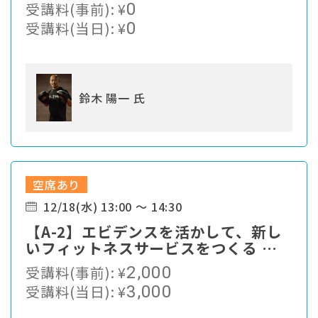
ル
受講料(事前):
¥
0
受講料(当日):
¥
0
鈴木 陽一 氏
空席あり
12/18(水) 13:00 ～ 14:30
【A-2】エビデンスを活かして、新し
いフィットネスサービスをつくる ー
運動嫌いでも健康づくりが習慣化する
受講料(事前):
¥
2,000
アプローチとは？
受講料(当日):
¥
3,000