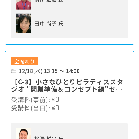
田中 尚子 氏
空席あり
12/18(水) 13:15 ～ 14:00
【C-3】小さなひとりピラティススタ
ジオ "開業準備＆コンセプト編"セミ
ナー
受講料(事前):
¥
0
受講料(当日):
¥
0
松澤 哲平 氏