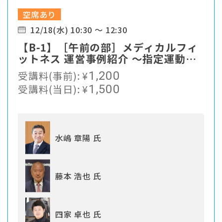
空席あり
12/18(水) 10:30 ～ 12:30
【B-1】［午前の部］メディカルフィ
ットネス 運営事例紹介 ～指定運動療
法施設制度の活用を交えて～ 主催：
受講料(事前):
¥
1,200
日本メディカルフィットネス研究会／
受講料(当日):
¥
1,500
（公財）日本健康スポーツ連盟
水嶋 章陽 氏
藤本 浩也 氏
四家 卓也 氏