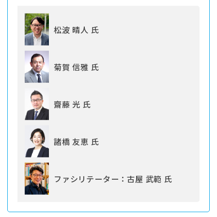
松波 晴人 氏
菊賀 信雅 氏
齋藤 光 氏
諸橋 友恵 氏
ファシリテーター：古屋 武範 氏