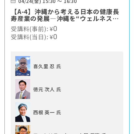
04/24(金) 15:30 ～ 16:30
【A-4】沖縄から考える日本の健康長
寿産業の発展―沖縄を“ウェルネスア
イランド”にするためには？
受講料(事前):
¥
0
受講料(当日):
¥
0
喜久里 忍 氏
徳元 次人 氏
西根 英一 氏