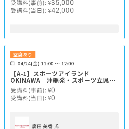
受講料(事前):
¥
35,000
受講料(当日):
¥
42,000
空席あり
04/24(金) 11:00 ～ 12:00
【A-1】スポーツアイランド
OKINAWA 沖縄発・スポーツ立県へ
の道 政策・人材・産業の三位一体で
受講料(事前):
¥
0
の取り組みに向けて
受講料(当日):
¥
0
廣田 美香 氏