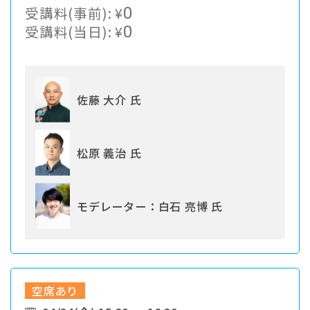
の実践と展望
受講料(事前):
¥
0
受講料(当日):
¥
0
佐藤 大介 氏
松原 義治 氏
モデレーター：白石 亮博 氏
空席あり