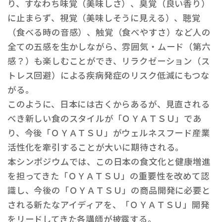
り、すなわち味覚（美味しさ）、臭覚（良い香り）
に止まらず、視覚（美味しそうに見える）、聴覚
（食べる時の音感）、触覚（食べやすさ）など人の
全ての五感を生かしながら、雰囲気・ムード（第六
感？）も楽しむことができ、リラクゼーション（ス
トレス回避）による疾病発症のリスク低減にもつな
がる。
このように、日本には古くからあるが、見直される
べき新しい食のスタイルが「ＯＹＡＴＳＵ」であ
り、今後「ＯＹＡＴＳＵ」がウェルネスフード産業
活性化を牽引することが大いに期待される。
本シンポジウムでは、この日本の食文化と健康増進
を担ってきた「ＯＹＡＴＳＵ」の重要性を改めて認
識し、今後の「ＯＹＡＴＳＵ」の商品開発に必要と
される新たなアイディアを、「ＯＹＡＴＳＵ」開発
をリードしてきた各講師が披露する。