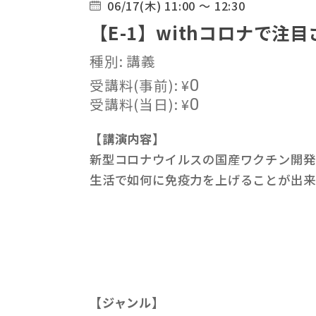
06/17(木) 11:00 ～ 12:30
【E-1】withコロナで注
種別: 講義
受講料(事前):
¥
0
受講料(当日):
¥
0
【講演内容】
新型コロナウイルスの国産ワクチン開発
生活で如何に免疫力を上げることが出来
【ジャンル】