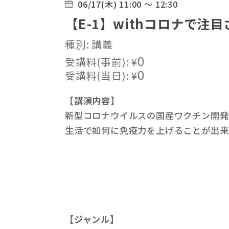
06/17(木) 11:00 ～ 12:30
【E-1】withコロナで注
種別: 講義
受講料(事前):
¥
0
受講料(当日):
¥
0
【講演内容】
新型コロナウイルスの国産ワクチン開発
生活で如何に免疫力を上げることが出来
【ジャンル】