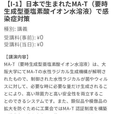
【I-1】⽇本で⽣まれたMA-T（要時
⽣成型亜塩素酸イオン⽔溶液）で感
染症対策
種別: 講義
受講料(事前):
¥
0
受講料(当日):
¥
0
【講演内容】
MA-T（要時⽣成型亜塩素酸イオン⽔溶液）は、⼤
阪⼤学にてMA-Tの⽔性ラジカル⽣成機構が解明さ
れたもので、制御された⽔性ラジカルが菌やウィル
スに対して、必要な時に必要な量だけ⽣成されるこ
とにより、⾼い除菌⼒と⾼い安全性を両⽴するこ
とのできるシステムです。また、類似品や模倣品の
拡⼤を防ぐために⼯業会ではMA-T 認証制度を構築