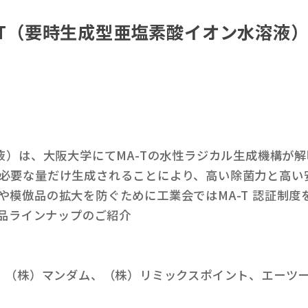
A-T（要時⽣成型亜塩素酸イオン⽔溶液
溶液）は、⼤阪⼤学にてMA-Tの⽔性ラジカル⽣成機構が
必要な量だけ⽣成されることにより、⾼い除菌⼒と⾼い
や模倣品の拡⼤を防ぐために⼯業会ではMA-T 認証制
製品ラインナップのご紹介
）、（株）マンダム、（株）リミックスポイント、エーツ