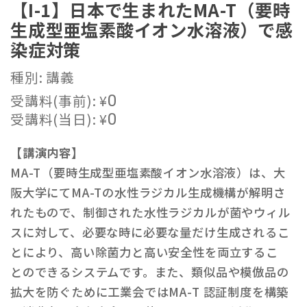
【I-1】⽇本で⽣まれたMA-T（要時
⽣成型亜塩素酸イオン⽔溶液）で感
染症対策
種別: 講義
受講料(事前):
¥
0
受講料(当日):
¥
0
【講演内容】
MA-T（要時⽣成型亜塩素酸イオン⽔溶液）は、⼤
阪⼤学にてMA-Tの⽔性ラジカル⽣成機構が解明さ
れたもので、制御された⽔性ラジカルが菌やウィル
スに対して、必要な時に必要な量だけ⽣成されるこ
とにより、⾼い除菌⼒と⾼い安全性を両⽴するこ
とのできるシステムです。また、類似品や模倣品の
拡⼤を防ぐために⼯業会ではMA-T 認証制度を構築