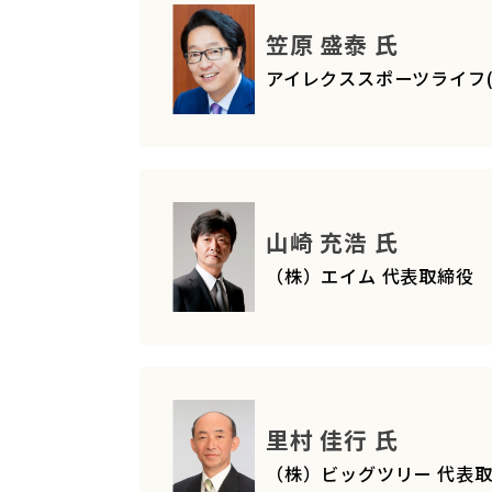
笠原 盛泰 氏
アイレクススポーツライフ(
山崎 充浩 氏
（株）エイム 代表取締
里村 佳行 氏
（株）ビッグツリー 代表