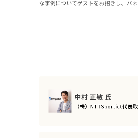
な事例についてゲストをお招きし、パネ
中村 正敏 氏
（株）NTTSportict代