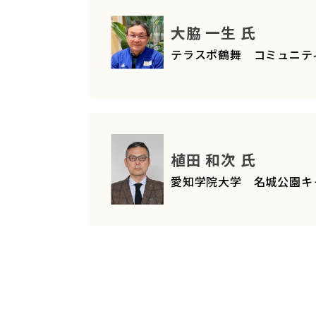
大脇 一生 氏
テラスポ鶴舞 コミュニテ
植田 和次 氏
愛知学院大学 名城公園キ