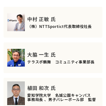
中村 正敏 氏
（株）NTTSportict代表取締役社長
大脇 一生 氏
テラスポ鶴舞 コミュニティ事業部長
植田 和次 氏
愛知学院大学 名城公園キャンパス
事務局長 、男子バレーボール部 監督