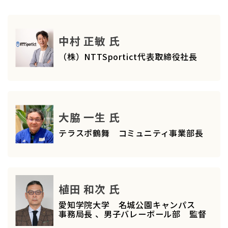
中村 正敏 氏
（株）NTTSportict代表取締役社長
大脇 一生 氏
テラスポ鶴舞 コミュニティ事業部長
植田 和次 氏
愛知学院大学 名城公園キャンパス
事務局長 、男子バレーボール部 監督