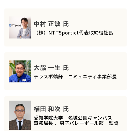
中村 正敏 氏
（株）NTTSportict代表取締役社長
大脇 一生 氏
テラスポ鶴舞 コミュニティ事業部長
植田 和次 氏
愛知学院大学 名城公園キャンパス
事務局長 、男子バレーボール部 監督