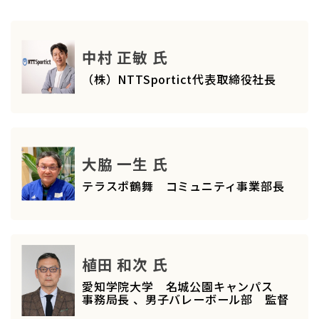
中村 正敏 氏
（株）NTTSportict代表取締役社長
大脇 一生 氏
テラスポ鶴舞 コミュニティ事業部長
植田 和次 氏
愛知学院大学 名城公園キャンパス
事務局長 、男子バレーボール部 監督