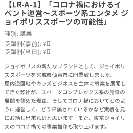
【LR-A-1】「コロナ禍におけるイ
ベント運営～スポーツ系エンタメ ジ
ョイポリススポーツの可能性」
種別: 講義
受講料(事前):
¥
0
受講料(当日):
¥
0
ジョイポリスの新たなブランドとして、ジョイポリ
ススポーツを宮城県仙台市に開業致しました。
屋内遊園地やキッズビジネスを主体に事業を展開し
てきた弊社が、スポーツコンプレックス系の施設の
展開を始めた理由、そしてコロナ禍においてどのよ
うに運営して、どう評価されているかなど実績を元
にお話し出来ればと思います。また、東京ジョイリ
スのコロナ禍での事業推移も取り上げます。