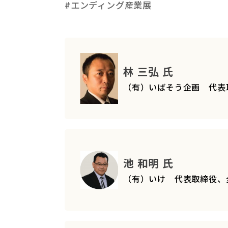
#エンディング産業展
林 三弘 氏
（有）いばそう企画 代表
池 和明 氏
（有）いけ 代表取締役、