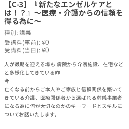
【C-3】『新たなエンゼルケアと
は！？』～医療・介護からの信頼を
得る為に～
種別: 講義
受講料(事前):
¥
0
受講料(当日):
¥
0
人が最期を迎える場も 病院から介護施設、在宅など
と多様化してきている昨
今
亡くなる前からご本人やご家族と信頼関係を築いて
きている介護、医療関係者から選ばれる葬儀事業者
になる為に何が大切なのかのキーワードとスキルに
ついてお話いたします。