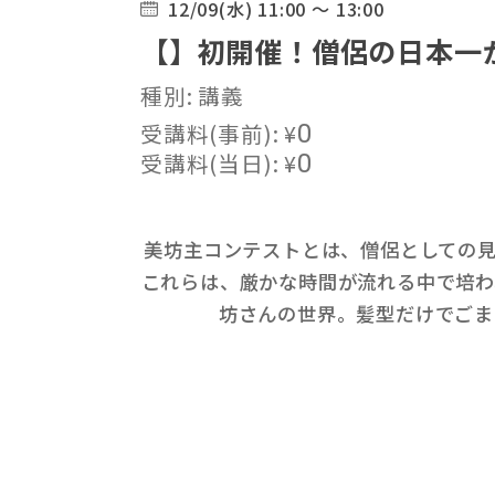
12/09(水) 11:00 ～ 13:00
【】初開催！僧侶の日本一
種別: 講義
受講料(事前):
¥
0
受講料(当日):
¥
0
美坊主コンテストとは、僧侶としての
これらは、厳かな時間が流れる中で培わ
坊さんの世界。髪型だけでごま