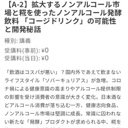
【A-2】拡大するノンアルコール市
場と糀を使ったノンアルコール発酵
飲料 「コージドリンク」の可能性
と開発秘話
種別: 講義
受講料(事前):
¥
0
受講料(当日):
¥
0
「飲酒はコスパが悪い」？国内外であえて飲まない
ライフスタイル「ソバーキュリアス」が急増。コロ
ナ禍による健康意識の高まりやアルコール提供制限
の影響を受け消費者の意識が大きく変化。日本酒な
どアルコール消費が落ち込む一方、健康志向食品、
ノンアルコール市場は堅調に成長。常識に囚われな
い新たな「発酵」プロダクトが求められる中、糀を