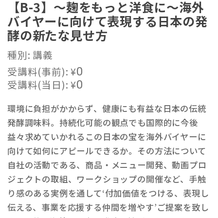
【B-3】～麹をもっと洋食に～海外
バイヤーに向けて表現する日本の発
酵の新たな見せ方
種別: 講義
受講料(事前):
¥
0
受講料(当日):
¥
0
環境に負担がかからず、健康にも有益な日本の伝統
発酵調味料。持続化可能の観点でも国際的に今後
益々求めていかれるこの日本の宝を海外バイヤーに
向けて如何にアピールできるか。その方法について
自社の活動である、商品・メニュー開発、動画プロ
ジェクトの取組、ワークショップの開催など、手触
り感のある実例を通して‘付加価値をつける、表現し
伝える、事業を応援する仲間を増やす’ご提案を致し