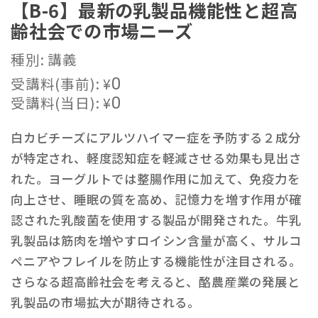
【B-6】最新の乳製品機能性と超高
齢社会での市場ニーズ
種別: 講義
受講料(事前):
¥
0
受講料(当日):
¥
0
白カビチーズにアルツハイマー症を予防する２成分
が特定され、軽度認知症を軽減させる効果も見出さ
れた。ヨーグルトでは整腸作用に加えて、免疫力を
向上させ、睡眠の質を高め、記憶力を増す作用が確
認された乳酸菌を使用する製品が開発された。牛乳
乳製品は筋肉を増やすロイシン含量が高く、サルコ
ペニアやフレイルを防止する機能性が注目される。
さらなる超高齢社会を考えると、酪農産業の発展と
乳製品の市場拡大が期待される。