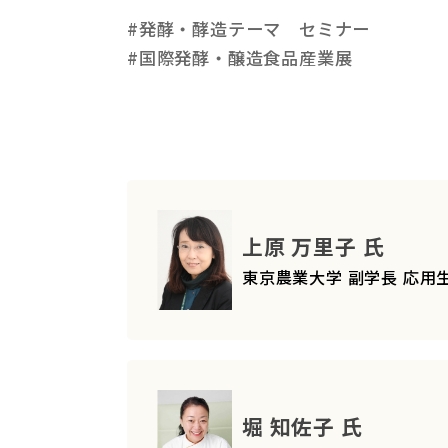
#発酵・酵造テーマ セミナー
#国際発酵・醸造食品産業展
上原 万里子 氏
東京農業大学 副学長 応
堀 知佐子 氏