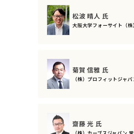
松波 晴人 氏
大阪大学フォーサイト（株） 
菊賀 信雅 氏
（株）プロフィットジャパ
齋藤 光 氏
（株）カーブスジャパン 