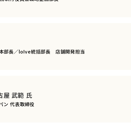
 営業本部長／loIve統括部長 店舗開発担当
屋 武範 氏
パン 代表取締役