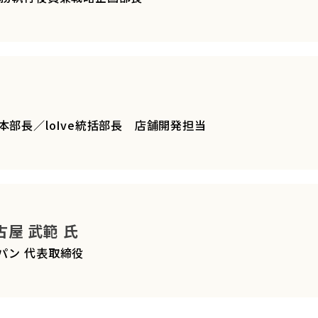
 営業本部長／loIve統括部長 店舗開発担当
屋 武範 氏
パン 代表取締役