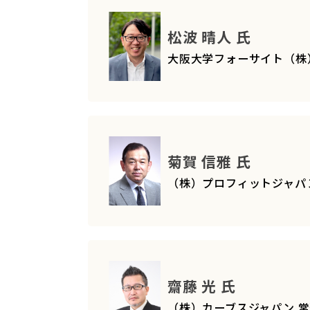
松波 晴人 氏
大阪大学フォーサイト（株） 
菊賀 信雅 氏
（株）プロフィットジャパ
齋藤 光 氏
（株）カーブスジャパン 