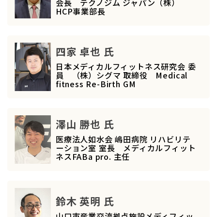
会長 テクノジム ジャパン（株）
HCP事業部長
四家 卓也 氏
日本メディカルフィットネス研究会 委
員 （株）シグマ 取締役 Medical
fitness Re-Birth GM
澤山 勝也 氏
医療法人如水会 嶋田病院 リハビリテ
ーション室 室長 メディカルフィット
ネスFABa pro. 主任
鈴木 英明 氏
山口市産業交流拠点施設メディフィッ