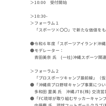
＞10:00 受付開始
＞10:30-
＞フォーラム１
「スポーツ×〇〇」で新たな価値をも
●令和６年度「スポーツアイランド沖縄
●モデレーター：
青田美奈 氏 (一社)沖縄スポーツ関
＞フォーラム２
「プロスポーツキャンプ最前線」（仮
●「沖縄県プロ野球キャンプ事業につい
多和田 里美 氏 沖縄JTB(株) 交流
●「FC琉球が取り組むサッカーキャン
内藤慶 氏 琉球フットボールクラブ(