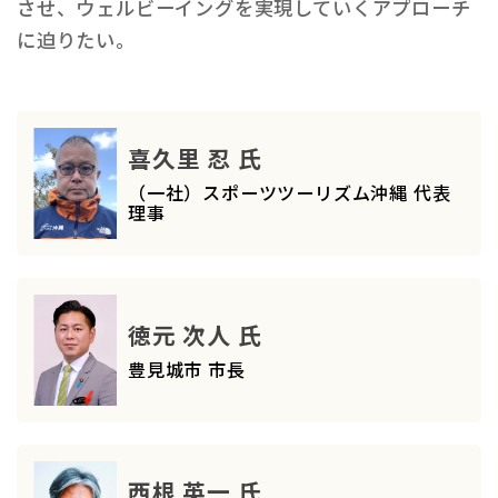
させ、ウェルビーイングを実現していくアプローチ
に迫りたい。
喜久里 忍 氏
（一社）スポーツツーリズム沖縄 代表
理事
徳元 次人 氏
豊見城市 市長
西根 英一 氏