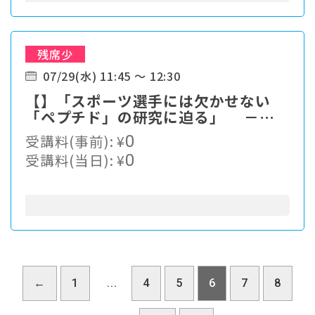
残席少
07/29(水) 11:45 ～ 12:30
【】「スポーツ選手には欠かせない
「ペプチド」の研究に迫る」 －森
永乳業におけるペプチド研究開発－
受講料(事前):
¥
0
受講料(当日):
¥
0
←
1
...
4
5
6
7
8