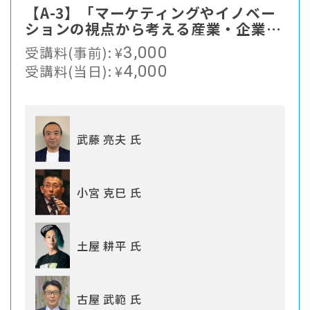
【A-3】「マーケティングやイノベー
ションの視点から考える産業・企業・
事業の変革―ビジョン・リソース・市
受講料(事前):
¥
3,000
場/顧客を整合させ実現するフィット
受講料(当日):
¥
4,000
ネス業界の未来」
武藤 亮夫 氏
小宮 克巳 氏
土屋 耕平 氏
古屋 武範 氏