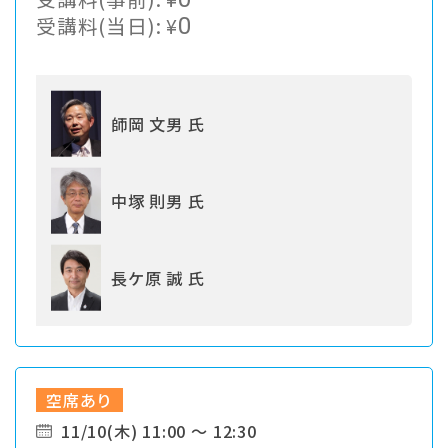
（2027年5月）がもたらすもの
受講料(当日):
¥
0
師岡 文男 氏
中塚 則男 氏
長ケ原 誠 氏
空席あり
11/10(木) 11:00 ～ 12:30