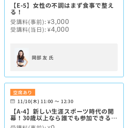
【E-5】女性の不調はまず食事で整え
る！
受講料(事前):
¥
3,000
受講料(当日):
¥
4,000
岡部 友 氏
空席あり
11/10(木) 11:00 ～ 12:30
【A-4】新しい生涯スポーツ時代の開
幕！30歳以上なら誰でも参加できるワ
ールドマスターズゲームズ関西
受講料(事前):
¥
0